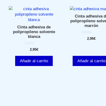
Cinta adhesiva 
polipropileno solv
marrón
Cinta adhesiva de
polipropileno solvente
blanca
0
2,95
€
d
e
5
0
2,95
€
d
e
5
Añadir al carrito
Añadir al carrito