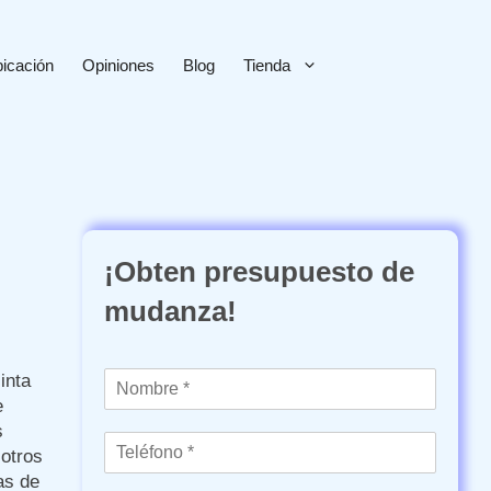
icación
Opiniones
Blog
Tienda
¡Obten presupuesto de
mudanza!
N
inta
o
e
m
s
T
b
 otros
e
r
as de
l
e