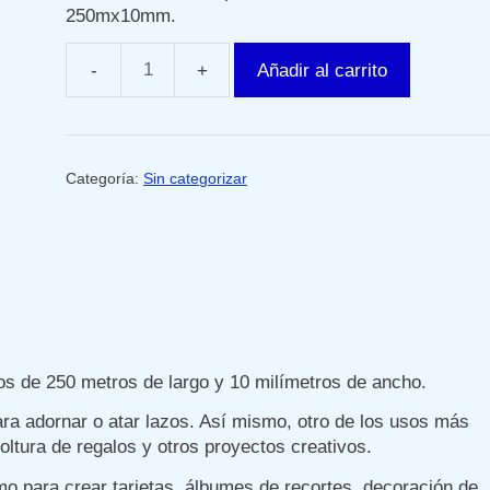
250mx10mm.
Añadir al carrito
Bobina
de
cinta
naranja
Categoría:
Sin categorizar
para
lazos
cantidad
os de 250 metros de largo y 10 milímetros de ancho.
para adornar o atar lazos. Así mismo, otro de los usos más
oltura de regalos y otros proyectos creativos.
 para crear tarjetas, álbumes de recortes, decoración de