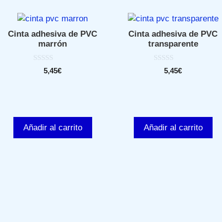
Cinta adhesiva de PVC
Cinta adhesiva de PVC
marrón
transparente
0
0
5,45
€
5,45
€
d
d
e
e
5
5
Añadir al carrito
Añadir al carrito