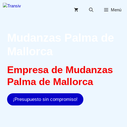
Saltar
al
Menú
contenido
Mudanzas Palma de
Mallorca
Empresa de Mudanzas
Palma de Mallorca
¡Presupuesto sin compromiso!