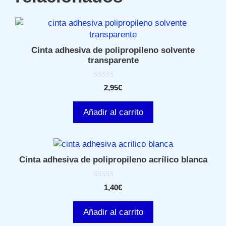
Cinta adhesiva de polipropileno solvente
transparente
0
2,95
€
d
e
5
Añadir al carrito
Cinta adhesiva de polipropileno acrílico blanca
0
1,40
€
d
e
5
Añadir al carrito