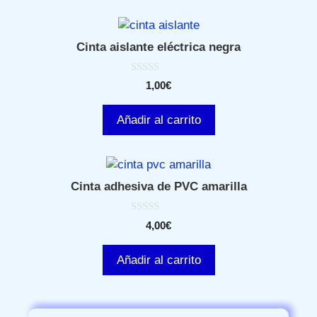
Cinta aislante eléctrica negra
0
1,00
€
d
e
5
Añadir al carrito
Cinta adhesiva de PVC amarilla
0
4,00
€
d
e
5
Añadir al carrito