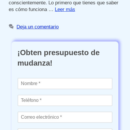
conscientemente. Lo primero que tienes que saber
es cómo funciona …
Leer más
Deja un comentario
¡Obten presupuesto de
mudanza!
N
o
m
T
b
e
r
l
e
C
é
*
o
f
r
o