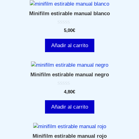
Minifilm estirable manual blanco
0
5,00
€
d
e
5
Añadir al carrito
Minifilm estirable manual negro
0
4,80
€
d
e
5
Añadir al carrito
Minifilm estirable manual rojo