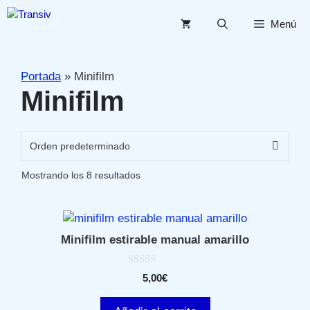
Saltar
al
Menú
contenido
Portada
»
Minifilm
Minifilm
Mostrando los 8 resultados
Minifilm estirable manual amarillo
0
5,00
€
d
e
5