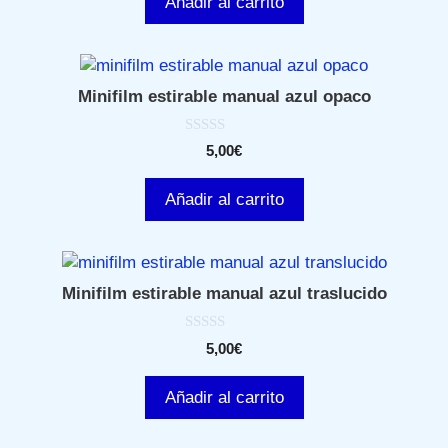
Añadir al carrito
Minifilm estirable manual azul opaco
0
5,00
€
d
e
5
Añadir al carrito
Minifilm estirable manual azul traslucido
0
5,00
€
d
e
5
Añadir al carrito