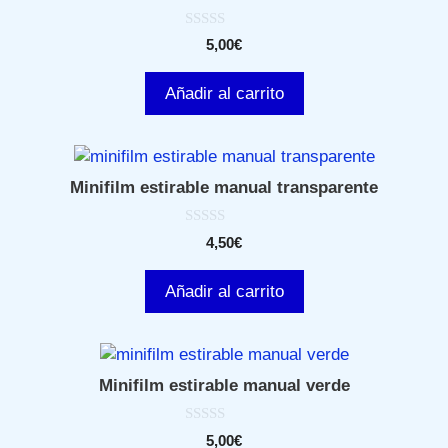
0
5,00
€
d
e
5
Añadir al carrito
Minifilm estirable manual transparente
0
4,50
€
d
e
5
Añadir al carrito
Minifilm estirable manual verde
0
5,00
€